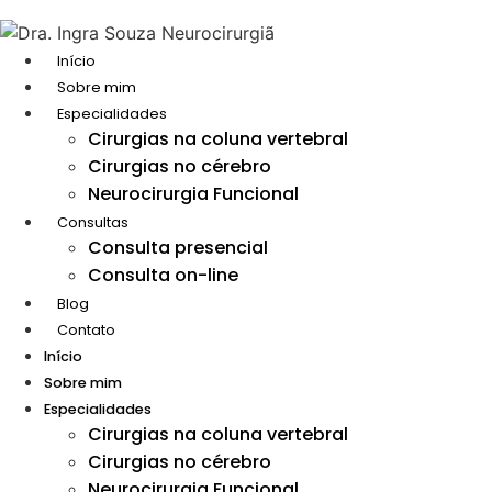
Ir
para
Início
o
Sobre mim
conteúdo
Especialidades
Cirurgias na coluna vertebral
Cirurgias no cérebro
Neurocirurgia Funcional
Consultas
Consulta presencial
Consulta on-line
Blog
Contato
Início
Sobre mim
Especialidades
Cirurgias na coluna vertebral
Cirurgias no cérebro
Neurocirurgia Funcional