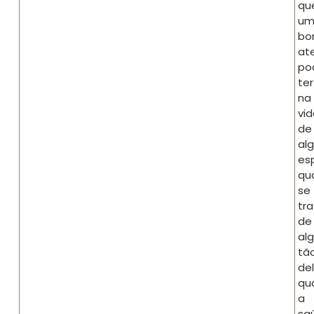
qu
u
b
at
po
ter
na
vi
de
al
es
qu
se
tr
de
al
tã
de
qu
a
sa