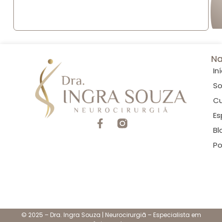
Na
In
So
Cu
Es
Bl
Po
© 2025 – Dra. Ingra Souza | Neurocirurgiã – Especialista em