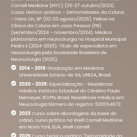
Cornell Medicine (NYC) (25-27 outubro/2023).
Curso teórico-prático – Deformidades da Coluna
– Hans On, SP (02-03 agosto/2025). Fellow na
Clinica da Coluna em Joao Pessoa (PB)
(setembro/2024 – novembro/2024). Médica
plantonista em neurocirurgia no Hospital Municipal
Pedro II (2024-2025). Titulo de especialista em
neurocirurgia pela Sociedade Brasileira de
Neurocirurgia (2025).
2014 - 2019:
Graduação em Medicina.
Universidade Estácio de Sá, UNESA, Brasil.
2020 - 2025:
Especialização - Residência
médica. Instituto Estadual do Cérebro Paulo
Niemeyer, IECPN, Brasil. Residência médica em:
Neurocirugia Número do registro: 5201154672.
2023
Curso sobre abordagens da base do
crânio, curso prático na Weill Cornell Medicine
em Nova York, EUA, Weill cornell
2025
Curso teórico-prático "Deformidade da