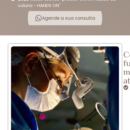
coluna - HANDS ON"
Agende a sua consulta
C
f
m
a