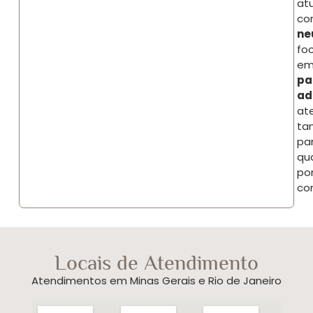
at
co
ne
fo
e
pa
ad
at
ta
par
qu
po
co
Locais de Atendimento
Atendimentos em Minas Gerais e Rio de Janeiro