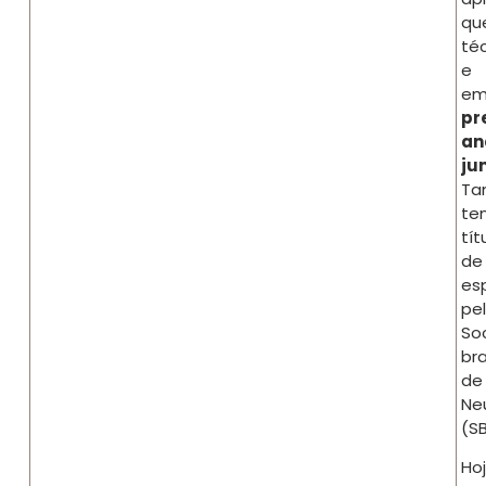
qu
té
e
em
pr
an
ju
T
te
tít
de
esp
pe
So
bra
de
Neu
(SB
Hoj