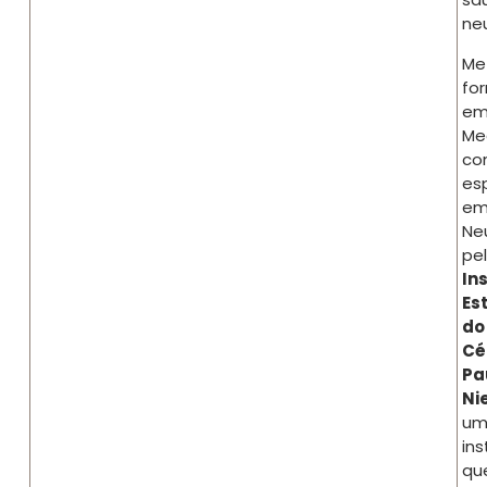
neu
Me
fo
e
Me
co
es
e
Neu
pe
In
Es
do
Cé
Pa
Ni
um
ins
qu