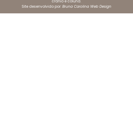
crânio e coluna.
Site desenvolvido por:
Bruna Carolina Web Design